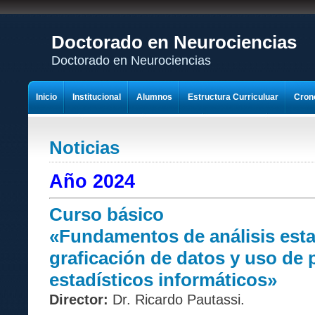
Doctorado en Neurociencias
Doctorado en Neurociencias
Inicio
Institucional
Alumnos
Estructura Curriculuar
Cron
Contactos
Noticias
Año 2024
Curso básico
«Fundamentos de análisis esta
graficación de datos y uso de
estadísticos informáticos»
Director:
Dr. Ricardo Pautassi.