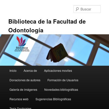
Ir
Ir
al
al
Busc
contenido
contenido
principal
secundario
Biblioteca de la Facultad de
Odontología
Menú
Inicio
Acerca de
Aplicaciones moviles
principal
Donaciones de autores
Formación de Usuarios
Galería de imágenes
Novedades bibliográficas
Recursos web
Sugerencias Bibliográficas
Tesis Doctorales