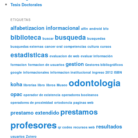
Tesis Doctorales
ETIQUETAS
alfabetizacion informacional
alfin
android
bfo
biblioteca
busqueda
buscar
busquedas
busquedas externas
cancer oral
competencias
cultura
cursos
estadisticas
evaluacion de web
evaluar información
gestion
formacion
formacion de usuarios
Gestores bibliográficos
google
informacionales
informacion institucional
ingreso 2012
ISBN
odontologia
koha
librerias
libro
libros
Museo
opac
operador de existencia
operadores booleanos
operadores de proximidad
ortodoncia
paginas web
prestamos
prestamo extendido
profesores
resultados
qr codes
recursos web
usuarios
Zotero