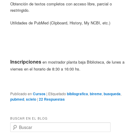
Obtención de textos completos con acceso libre, parcial o
restringido.
Utilidades de PubMed (Clipboard, History, My NCBI, etc.)
Inscripciones
en mostrador planta baja Biblioteca, de lunes a
viernes en el horario de 8:30 a 16:00 hs.
Publicado en
Cursos
|
Etiquetado
bibliografica
,
bireme
,
busqueda
,
pubmed
,
scielo
|
22
Respuestas
BUSCAR EN EL BLOG
B
u