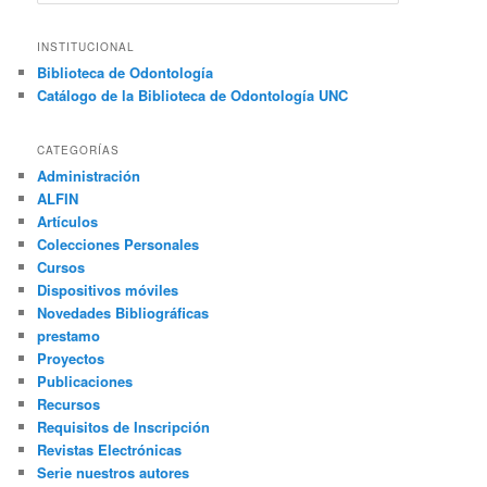
u
s
c
INSTITUCIONAL
a
Biblioteca de Odontología
r
Catálogo de la Biblioteca de Odontología UNC
CATEGORÍAS
Administración
ALFIN
Artículos
Colecciones Personales
Cursos
Dispositivos móviles
Novedades Bibliográficas
prestamo
Proyectos
Publicaciones
Recursos
Requisitos de Inscripción
Revistas Electrónicas
Serie nuestros autores