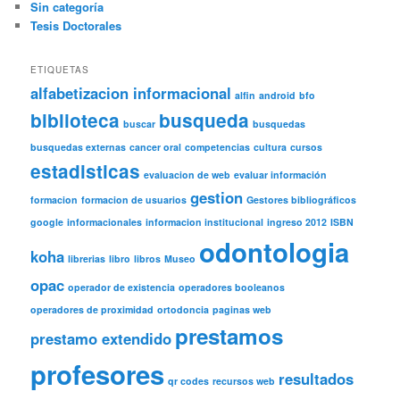
Sin categoría
Tesis Doctorales
ETIQUETAS
alfabetizacion informacional
alfin
android
bfo
biblioteca
busqueda
buscar
busquedas
busquedas externas
cancer oral
competencias
cultura
cursos
estadisticas
evaluacion de web
evaluar información
gestion
formacion
formacion de usuarios
Gestores bibliográficos
google
informacionales
informacion institucional
ingreso 2012
ISBN
odontologia
koha
librerias
libro
libros
Museo
opac
operador de existencia
operadores booleanos
operadores de proximidad
ortodoncia
paginas web
prestamos
prestamo extendido
profesores
resultados
qr codes
recursos web