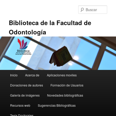
Ir
Ir
al
al
Busc
contenido
contenido
principal
secundario
Biblioteca de la Facultad de
Odontología
Menú
Inicio
Acerca de
Aplicaciones moviles
principal
Donaciones de autores
Formación de Usuarios
Galería de imágenes
Novedades bibliográficas
Recursos web
Sugerencias Bibliográficas
Tesis Doctorales