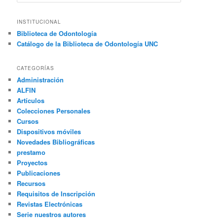
u
s
c
INSTITUCIONAL
a
Biblioteca de Odontología
r
Catálogo de la Biblioteca de Odontología UNC
CATEGORÍAS
Administración
ALFIN
Artículos
Colecciones Personales
Cursos
Dispositivos móviles
Novedades Bibliográficas
prestamo
Proyectos
Publicaciones
Recursos
Requisitos de Inscripción
Revistas Electrónicas
Serie nuestros autores