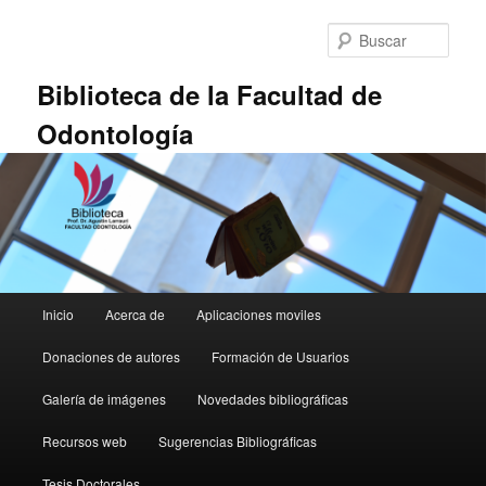
Ir
Ir
al
al
Busc
contenido
contenido
principal
secundario
Biblioteca de la Facultad de
Odontología
Menú
Inicio
Acerca de
Aplicaciones moviles
principal
Donaciones de autores
Formación de Usuarios
Galería de imágenes
Novedades bibliográficas
Recursos web
Sugerencias Bibliográficas
Tesis Doctorales