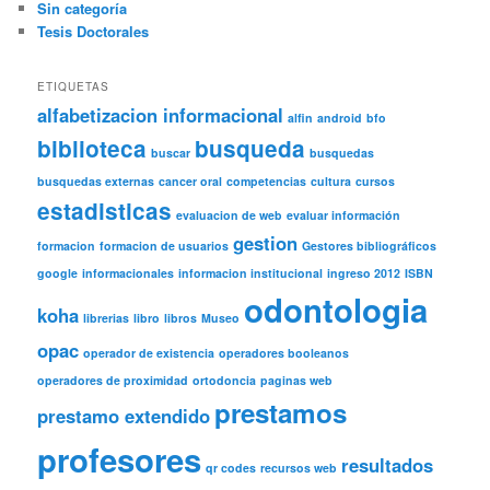
Sin categoría
Tesis Doctorales
ETIQUETAS
alfabetizacion informacional
alfin
android
bfo
biblioteca
busqueda
buscar
busquedas
busquedas externas
cancer oral
competencias
cultura
cursos
estadisticas
evaluacion de web
evaluar información
gestion
formacion
formacion de usuarios
Gestores bibliográficos
google
informacionales
informacion institucional
ingreso 2012
ISBN
odontologia
koha
librerias
libro
libros
Museo
opac
operador de existencia
operadores booleanos
operadores de proximidad
ortodoncia
paginas web
prestamos
prestamo extendido
profesores
resultados
qr codes
recursos web