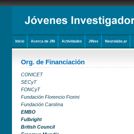
Inicio
Acerca de JIN
Actividades
JINes
Neurolabs.ar
Org. de Financiación
CONICE
T
SECyT
FONCyT
Fundación Florencio Fiorini
Fundación Carolina
EMBO
Fulbright
British Council