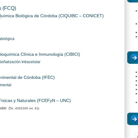
s (FCQ)
 Química Biológica de Córdoba (CIQUIBC – CONICET)
atológica
ioquímica Clínica e Inmunología (CIBICI)
eñalización Intracelular
erimental de Córdoba (IFEC)
imental
 Físicas y Naturales (FCEFyN – UNC)
ular (
Te: 4332100 int. 41)