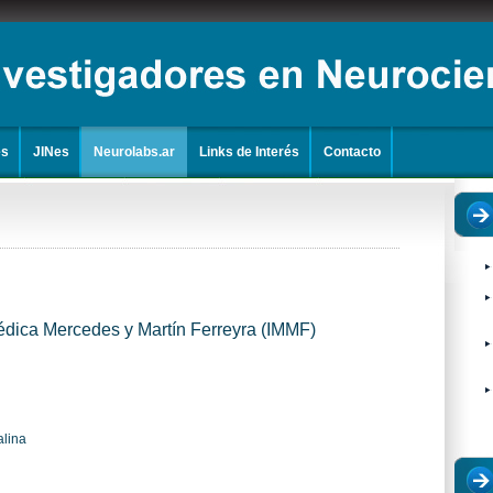
es
JINes
Neurolabs.ar
Links de Interés
Contacto
Médica Mercedes y Martín Ferreyra (IMMF)
alina