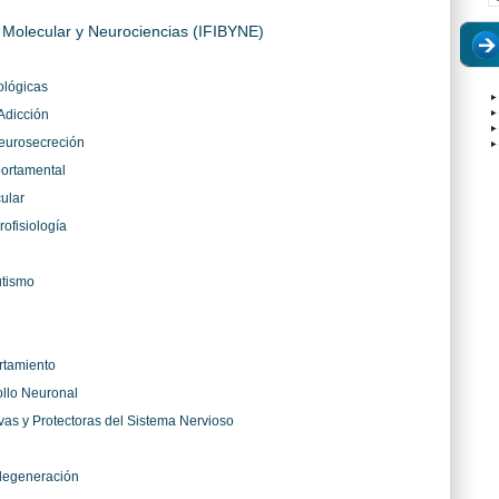
ía Molecular y Neurociencias (IFIBYNE)
ológicas
Adicción
eurosecreción
ortamental
ular
ofisiología
utismo
rtamiento
ollo Neuronal
vas y Protectoras del Sistema Nervioso
l
odegeneración