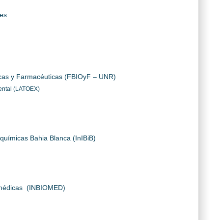
mes
icas y Farmacéuticas (FBIOyF – UNR)
ntal (
LATOEX)
oquímicas Bahia Blanca (InIBiB)
iomédicas (INBIOMED)