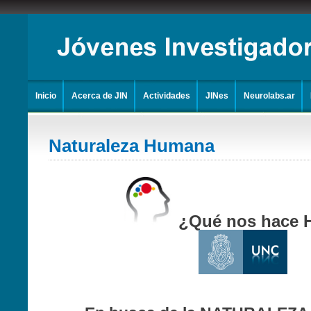
Inicio
Acerca de JIN
Actividades
JINes
Neurolabs.ar
Naturaleza Humana
¿Qué nos hace