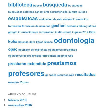
biblioteca
busqueda
buscar
busquedas
busquedas externas
cancer oral
competencias
cultura
cursos
estadisticas
evaluacion de web
evaluar información
gestion
formacion
formacion de usuarios
Gestores bibliográficos
google
informacionales
informacion institucional
ingreso 2012
ISBN
odontologia
koha
librerias
libro
libros
Museo
opac
operador de existencia
operadores booleanos
operadores de proximidad
ortodoncia
paginas web
prestamos
prestamo extendido
profesores
resultados
qr codes
recursos web
usuarios
Zotero
ARCHIVO DEL BLOG
febrero 2019
noviembre 2016