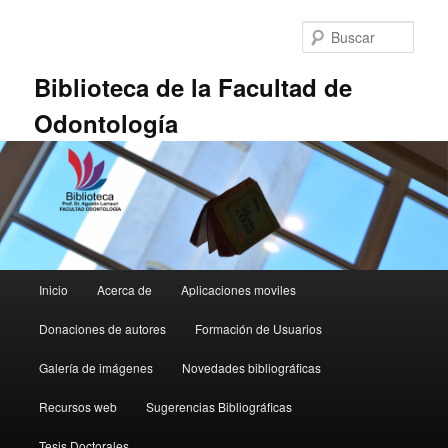
Ir
Ir
al
al
Busc
contenido
contenido
principal
secundario
Biblioteca de la Facultad de
Odontología
Menú
Inicio
Acerca de
Aplicaciones moviles
principal
Donaciones de autores
Formación de Usuarios
Galería de imágenes
Novedades bibliográficas
Recursos web
Sugerencias Bibliográficas
Tesis Doctorales