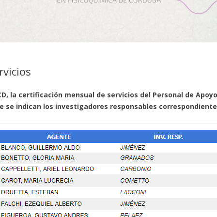
SUBSIDIOS
ADM.
REUNIONES
TALLER DE VITROPLASTÍA
LABORATORIOS
LABORATORIOS – REGLAMENTO
rvicios
MEMORIAS
ORGANIZACIÓN ADMINISTRATIVA
CD, la certificación mensual de servicios del Personal de Apoy
ue se indican los investigadores responsables correspondiente
PAUTAS CIC
PLAN ESTRATÉGICO
REGLAMENTACIONES GENERALES
REGLAMENTO INTERNO
SERVICIOS TECNOLÓGICOS DE
ALTO NIVEL (STAN)