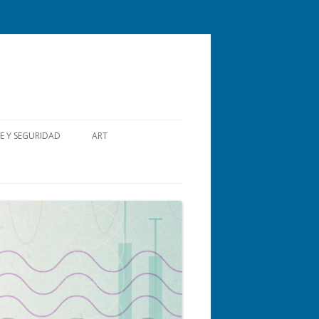
E Y SEGURIDAD
ART
DOCTORALES
FIN DE DOCTORADO
POSTDOCTORALES
JUEGOS DEPORTIVOS CONICET
LICENCIAS CORTAS DENTRO DEL
PAÍS