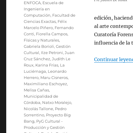
ENFOCA
,
Escuela de
Ingeniería en
Computación
,
Facultad de
edición, haciend
Ciencias Exactas
,
Félix
al arte contempo
Marcelo Piñero
,
Fernando
Conti
,
Fiorella Campos
,
Curatoría Forens
Físicas y Naturales
,
influencia de la 
Gabriela Borioli
,
Gestión
Cultural
,
Ilze Petroni
,
Juan
Cruz Sánchez
,
Judith Le
Continuar leyen
Roux
,
Karina Frías
,
La
Luciérnaga
,
Leonardo
Herrero
,
Maru Cisneros
,
Maximiliano Eschoyez
,
Melisa Cañas
,
Municipalidad de
Córdoba
,
Natxo Moralejo
,
Nicolás Tallone
,
Pedro
Sorrentino
,
Proyecto Big
Bang
,
PyG Cultural -
Producción y Gestión