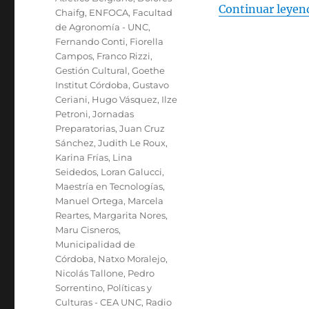
Continuar leyen
Chaifg
,
ENFOCA
,
Facultad
de Agronomía - UNC
,
Fernando Conti
,
Fiorella
Campos
,
Franco Rizzi
,
Gestión Cultural
,
Goethe
Institut Córdoba
,
Gustavo
Ceriani
,
Hugo Vásquez
,
Ilze
Petroni
,
Jornadas
Preparatorias
,
Juan Cruz
Sánchez
,
Judith Le Roux
,
Karina Frías
,
Lina
Seidedos
,
Loran Galucci
,
Maestría en Tecnologías
,
Manuel Ortega
,
Marcela
Reartes
,
Margarita Nores
,
Maru Cisneros
,
Municipalidad de
Córdoba
,
Natxo Moralejo
,
Nicolás Tallone
,
Pedro
Sorrentino
,
Políticas y
Culturas - CEA UNC
,
Radio