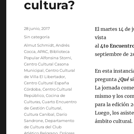
cultura?
tecnológicos
Publicado
28 junio, 2017
El martes 14 de j
el
Categorías
Sin categoría
vista
Etiquetas
Almut Schmidt
,
Andrés
al
4to Encuentro
Cocca
,
APAC
,
Biblioteca
septiembre de 20
Popular Alfonsina Storni
,
Centro Cultural Casona
Municipal
,
Centro Cultural
En esta instancia
de Villa El Libertador
,
pregunta
¿Qué si
Centro Cultural España
La jornada comen
Córdoba
,
Centro Cultural
Repúblico
,
Cocina de
mismo y los come
Culturas
,
Cuarto Encuentro
para la edición 2
de Gestión Cultural
,
Luego, los asist
Cultura Caníbal
,
Darío
Sandrone
,
Departamento
ámbito cultural.
de Cultura del Club
Atlético Belgrano
,
Dolores