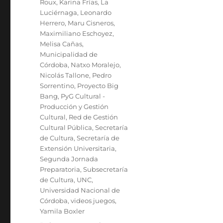
Roux
,
Karina Frías
,
La
Luciérnaga
,
Leonardo
Herrero
,
Maru Cisneros
,
Maximiliano Eschoyez
,
Melisa Cañas
,
Municipalidad de
Córdoba
,
Natxo Moralejo
,
Nicolás Tallone
,
Pedro
Sorrentino
,
Proyecto Big
Bang
,
PyG Cultural -
Producción y Gestión
Cultural
,
Red de Gestión
Cultural Pública
,
Secretaría
de Cultura
,
Secretaría de
Extensión Universitaria
,
Segunda Jornada
Preparatoria
,
Subsecretaría
de Cultura
,
UNC
,
Universidad Nacional de
Córdoba
,
videos juegos
,
Yamila Boxler