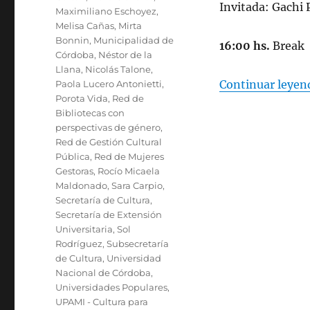
Invitada: Gachi 
Maximiliano Eschoyez
,
Melisa Cañas
,
Mirta
Bonnin
,
Municipalidad de
16:00 hs.
Break
Córdoba
,
Néstor de la
Llana
,
Nicolás Talone
,
Continuar leyen
Paola Lucero Antonietti
,
Porota Vida
,
Red de
Bibliotecas con
perspectivas de género
,
Red de Gestión Cultural
Pública
,
Red de Mujeres
Gestoras
,
Rocío Micaela
Maldonado
,
Sara Carpio
,
Secretaría de Cultura
,
Secretaría de Extensión
Universitaria
,
Sol
Rodríguez
,
Subsecretaría
de Cultura
,
Universidad
Nacional de Córdoba
,
Universidades Populares
,
UPAMI - Cultura para