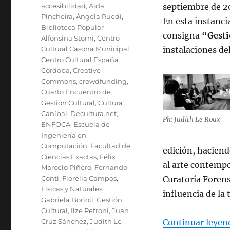
Etiquetas
accesibilidad
,
Aida
septiembre de 2
Pincheira
,
Ángela Ruedi
,
En esta instancia
Biblioteca Popular
consigna
“Gestió
Alfonsina Storni
,
Centro
Cultural Casona Municipal
,
instalaciones de
Centro Cultural España
Córdoba
,
Creative
Commons
,
crowdfunding
,
Cuarto Encuentro de
Gestión Cultural
,
Cultura
Caníbal
,
Decultura.net
,
Ph: Judith Le Roux
ENFOCA
,
Escuela de
Ingeniería en
Computación
,
Facultad de
edición, haciend
Ciencias Exactas
,
Félix
al arte contempo
Marcelo Piñero
,
Fernando
Conti
,
Fiorella Campos
,
Curatoría Forens
Físicas y Naturales
,
influencia de la 
Gabriela Borioli
,
Gestión
Cultural
,
Ilze Petroni
,
Juan
Cruz Sánchez
,
Judith Le
Continuar leyen