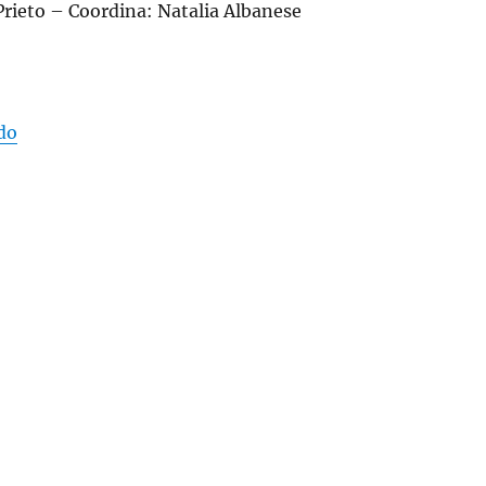
Prieto – Coordina: Natalia Albanese
«CUARTO ENCUENTRO DE GESTIÓN CULTURAL»
do