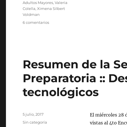
Adultos Mayores
,
Valeria
Colella
,
Ximena Silbert
Voldman
en
6 comentarios
CUARTO
ENCUENTRO
DE
GESTIÓN
CULTURAL
Resumen de la S
Preparatoria :: D
tecnológicos
Publicado
5 julio, 2017
El miércoles 28 
el
Categorías
Sin categoría
vistas al 4to Enc