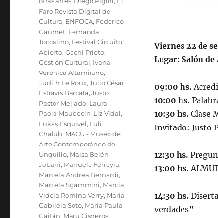
otras artes
,
Diego Pigini
,
El
Faro Revista Digital de
Cultura
,
ENFOCA
,
Federico
Gaumet
,
Fernanda
Toccalino
,
Festival Circuito
Viernes 22 de s
Abierto
,
Gachi Prieto
,
Lugar: Salón de 
Gestión Cultural
,
Ivana
Verónica Altamirano
,
Judith Le Roux
,
Julio César
09:00 hs.
Acredi
Estravis Barcala
,
Justo
10:00 hs.
Palabra
Pastor Mellado
,
Laura
10:30 hs.
Clase M
Paola Maubecin
,
Liz Vidal
,
Lukas Esquivel
,
Luli
Invitado: Justo 
Chalub
,
MACU - Museo de
Arte Contemporáneo de
12:30 hs.
Pregunt
Unquillo
,
Maisa Belén
Jobani
,
Manuela Ferreyra
,
13:00 hs.
ALMUE
Marcela Andrea Bernardi
,
Marcela Sgammini
,
Marcia
14:30 hs.
Diserta
Videla Romina Verry
,
María
Gabriela Soto
,
María Paula
verdades”
Gaitán
,
Maru Cisneros
,