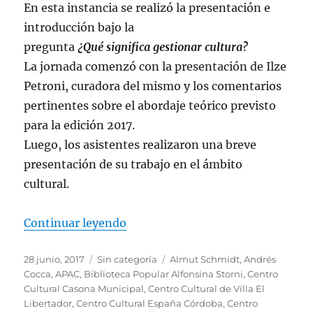
En esta instancia se realizó la presentación e
introducción bajo la
pregunta
¿Qué significa gestionar cultura?
La jornada comenzó con la presentación de Ilze
Petroni, curadora del mismo y los comentarios
pertinentes sobre el abordaje teórico previsto
para la edición 2017.
Luego, los asistentes realizaron una breve
presentación de su trabajo en el ámbito
cultural.
«Resumen de la Primera Jornada Pr
Continuar leyendo
Publicado
Categorías
Etiquetas
28 junio, 2017
Sin categoría
Almut Schmidt
,
Andrés
el
Cocca
,
APAC
,
Biblioteca Popular Alfonsina Storni
,
Centro
Cultural Casona Municipal
,
Centro Cultural de Villa El
Libertador
,
Centro Cultural España Córdoba
,
Centro