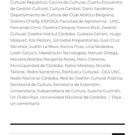
Cultural Repúblico
,
Cocina de Culturas
,
Cuarto Encuentro
de Gestión Cultural
,
Cultura Caníbal
,
Darío Sandrone
,
Departamento de Cultura del Club Atlético Belgrano
,
Dolores Chaifg
,
ENFOCA
,
Facultad de Agronomía - UNC
,
Fernando Conti
,
Fiorella Campos
,
Franco Rizzi
,
Gestión
Cultural
,
Goethe Institut Córdoba
,
Gustavo Ceriani
,
Hugo
Vásquez
,
Ilze Petroni
,
Jornadas Preparatorias
,
Juan Cruz
Sánchez
,
Judith Le Roux
,
Karina Frías
,
Lina Seidedos
,
Loran Galucci
,
Maestría en Tecnologías
,
Manuel Ortega
,
Marcela Reartes
,
Margarita Nores
,
Maru Cisneros
,
Municipalidad de Córdoba
,
Natxo Moralejo
,
Nicolás
Tallone
,
Pedro Sorrentino
,
Políticas y Culturas - CEA UNC
,
Radio Nacional Córdoba
,
Red de Gestión Cultural Pública
,
Secretaría de Cultura
,
Secretaría de Extensión
Universitaria
,
Subsecretaría de Cultura
,
Susana Guzmán
,
Un Globo Rojo
,
Universidad Nacional de Córdoba
Deja
en
un comentario
Resumen
de
la
Primera
Jornada