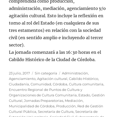
comprendida como producción,
administración, mediación, agenciamiento y/o
agitación cultural. Esto incluye la reflexión en
torno al rol del Estado (en cualquiera de sus
tres estamentos) en relación con la sociedad
civil (en sentido amplio e incluyendo al tercer
sector).
La
jornada
comenzará a las 16:30 horas en el
Cabildo Histórico de la Ciudad de Córdoba.
Publicado
Categorías
Etiquetas
23 julio, 2017
Sin categoría
Administración
,
el
Agenciamiento
,
Agitación cultural
,
Cabildo Histórico
,
Ciudadanía
,
Comunidad
,
Córdoba
,
Cultura comunitaria
,
Encuentro Regional de Puntos de Cultura y
Organizaciones de Cultura Comunitaria
,
Estado
,
Gestión
Cultural
,
Jornadas Preparatorias
,
Mediación
,
Municipalidad de Córdoba
,
Producción
,
Red de Gestión
Cultural Pública
,
Secretaría de Cultura
,
Secretaría de