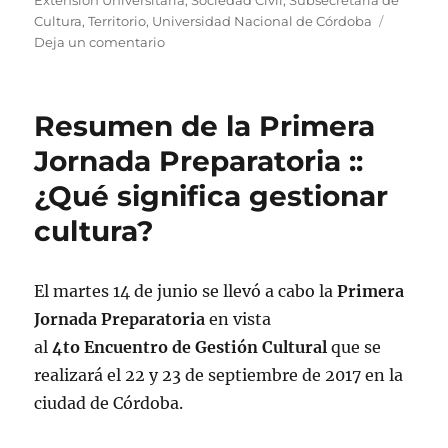
Extensión Universitaria
,
Sociedad Civil
,
Subsecretaría de
Cultura
,
Territorio
,
Universidad Nacional de Córdoba
en
Deja un comentario
Invitación
a
la
Resumen de la Primera
4ta Jornada
Preparatoria
Jornada Preparatoria ::
¿Qué significa gestionar
cultura?
El martes 14 de junio se llevó a cabo la
Primera
Jornada Preparatoria
en vista
al
4to Encuentro de Gestión Cultural
que se
realizará el 22 y 23 de septiembre de 2017 en la
ciudad de Córdoba.