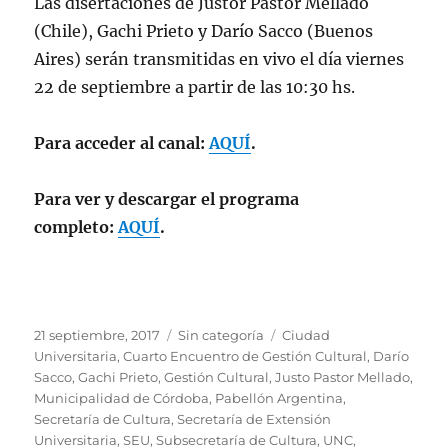
Las disertaciones de Justor Pastor Mellado
(Chile), Gachi Prieto y Darío Sacco (Buenos
Aires) serán transmitidas en vivo el día viernes
22 de septiembre a partir de las 10:30 hs.
Para acceder al canal:
AQUÍ
.
Para ver y descargar el programa
completo:
AQUÍ
.
Publicado
Categorías
Etiquetas
21 septiembre, 2017
Sin categoría
Ciudad
el
Universitaria
,
Cuarto Encuentro de Gestión Cultural
,
Darío
Sacco
,
Gachi Prieto
,
Gestión Cultural
,
Justo Pastor Mellado
,
Municipalidad de Córdoba
,
Pabellón Argentina
,
Secretaría de Cultura
,
Secretaría de Extensión
Universitaria
,
SEU
,
Subsecretaría de Cultura
,
UNC
,