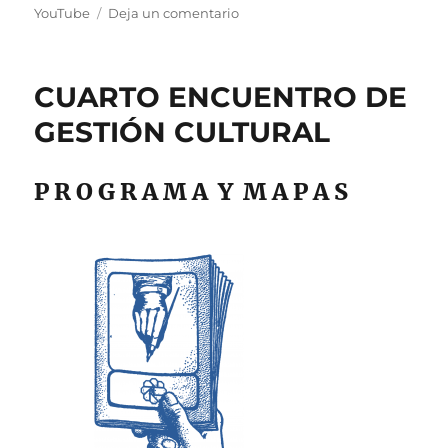
en
YouTube
Deja un comentario
Cuarto
Encuentro
de
CUARTO ENCUENTRO DE
Gestión
Cultural
GESTIÓN CULTURAL
::
Canal
en
P R O G R A M A Y M A P A S
VIVO