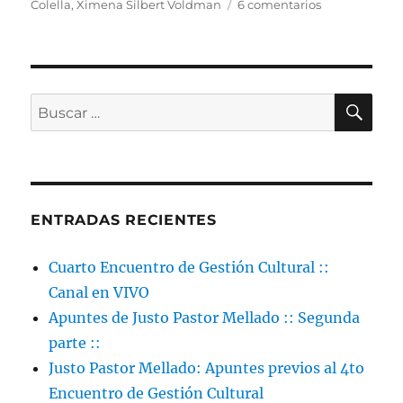
en
Colella
,
Ximena Silbert Voldman
6 comentarios
CUARTO
ENCUENTRO
DE
GESTIÓN
CULTURAL
BU
Buscar
por:
ENTRADAS RECIENTES
Cuarto Encuentro de Gestión Cultural ::
Canal en VIVO
Apuntes de Justo Pastor Mellado :: Segunda
parte ::
Justo Pastor Mellado: Apuntes previos al 4to
Encuentro de Gestión Cultural