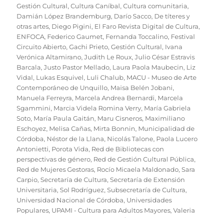
Gestión Cultural
,
Cultura Caníbal
,
Cultura comunitaria
,
Damián López Brandemburg
,
Darío Sacco
,
De títeres y
otras artes
,
Diego Pigini
,
El Faro Revista Digital de Cultura
,
ENFOCA
,
Federico Gaumet
,
Fernanda Toccalino
,
Festival
Circuito Abierto
,
Gachi Prieto
,
Gestión Cultural
,
Ivana
Verónica Altamirano
,
Judith Le Roux
,
Julio César Estravis
Barcala
,
Justo Pastor Mellado
,
Laura Paola Maubecin
,
Liz
Vidal
,
Lukas Esquivel
,
Luli Chalub
,
MACU - Museo de Arte
Contemporáneo de Unquillo
,
Maisa Belén Jobani
,
Manuela Ferreyra
,
Marcela Andrea Bernardi
,
Marcela
Sgammini
,
Marcia Videla Romina Verry
,
María Gabriela
Soto
,
María Paula Gaitán
,
Maru Cisneros
,
Maximiliano
Eschoyez
,
Melisa Cañas
,
Mirta Bonnin
,
Municipalidad de
Córdoba
,
Néstor de la Llana
,
Nicolás Talone
,
Paola Lucero
Antonietti
,
Porota Vida
,
Red de Bibliotecas con
perspectivas de género
,
Red de Gestión Cultural Pública
,
Red de Mujeres Gestoras
,
Rocío Micaela Maldonado
,
Sara
Carpio
,
Secretaría de Cultura
,
Secretaría de Extensión
Universitaria
,
Sol Rodríguez
,
Subsecretaría de Cultura
,
Universidad Nacional de Córdoba
,
Universidades
Populares
,
UPAMI - Cultura para Adultos Mayores
,
Valeria