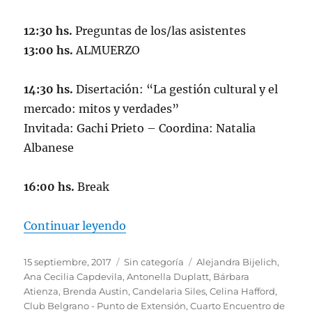
12:30 hs.
Preguntas de los/las asistentes
13:00 hs.
ALMUERZO
14:30 hs.
Disertación: “La gestión cultural y el
mercado: mitos y verdades”
Invitada: Gachi Prieto – Coordina: Natalia
Albanese
16:00 hs.
Break
«CUARTO ENCUENTRO DE GESTI
Continuar leyendo
Publicado
Categorías
Etiquetas
15 septiembre, 2017
Sin categoría
Alejandra Bijelich
,
el
Ana Cecilia Capdevila
,
Antonella Duplatt
,
Bárbara
Atienza
,
Brenda Austin
,
Candelaria Siles
,
Celina Hafford
,
Club Belgrano - Punto de Extensión
,
Cuarto Encuentro de