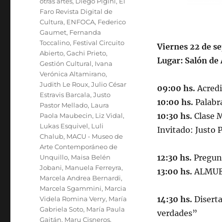
otras artes
,
Diego Pigini
,
El
Faro Revista Digital de
Cultura
,
ENFOCA
,
Federico
Gaumet
,
Fernanda
Toccalino
,
Festival Circuito
Viernes 22 de s
Abierto
,
Gachi Prieto
,
Lugar: Salón de 
Gestión Cultural
,
Ivana
Verónica Altamirano
,
Judith Le Roux
,
Julio César
09:00 hs.
Acredi
Estravis Barcala
,
Justo
10:00 hs.
Palabra
Pastor Mellado
,
Laura
10:30 hs.
Clase M
Paola Maubecin
,
Liz Vidal
,
Lukas Esquivel
,
Luli
Invitado: Justo 
Chalub
,
MACU - Museo de
Arte Contemporáneo de
12:30 hs.
Pregunt
Unquillo
,
Maisa Belén
Jobani
,
Manuela Ferreyra
,
13:00 hs.
ALMUE
Marcela Andrea Bernardi
,
Marcela Sgammini
,
Marcia
14:30 hs.
Diserta
Videla Romina Verry
,
María
Gabriela Soto
,
María Paula
verdades”
Gaitán
,
Maru Cisneros
,