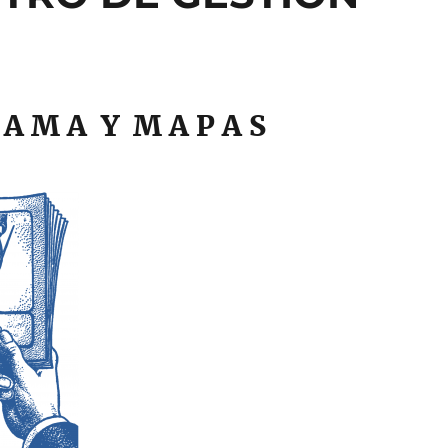
R A M A Y M A P A S