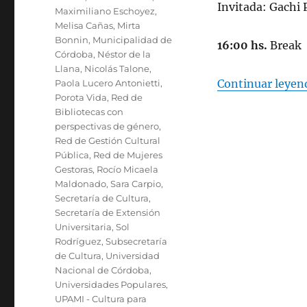
Invitada: Gachi 
Maximiliano Eschoyez
,
Melisa Cañas
,
Mirta
Bonnin
,
Municipalidad de
16:00 hs.
Break
Córdoba
,
Néstor de la
Llana
,
Nicolás Talone
,
Continuar leyen
Paola Lucero Antonietti
,
Porota Vida
,
Red de
Bibliotecas con
perspectivas de género
,
Red de Gestión Cultural
Pública
,
Red de Mujeres
Gestoras
,
Rocío Micaela
Maldonado
,
Sara Carpio
,
Secretaría de Cultura
,
Secretaría de Extensión
Universitaria
,
Sol
Rodríguez
,
Subsecretaría
de Cultura
,
Universidad
Nacional de Córdoba
,
Universidades Populares
,
UPAMI - Cultura para