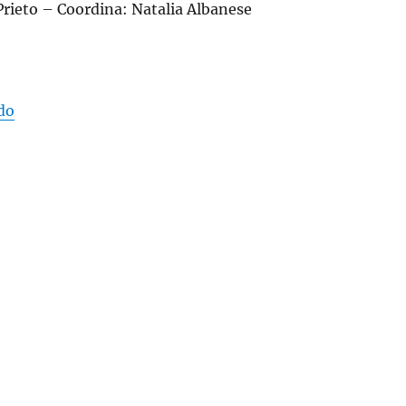
Prieto – Coordina: Natalia Albanese
«CUARTO ENCUENTRO DE GESTIÓN CULTURAL»
do