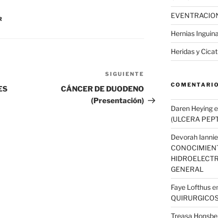
EVENTRACION
R
Hernias Inguin
Heridas y Cicat
SIGUIENTE
Siguiente
COMENTARIO
entrada
ES
CÁNCER DE DUODENO
(Presentación)
Daren Heying
e
(ULCERA PEPT
Devorah Iannie
CONOCIMIEN
HIDROELECTR
GENERAL
Faye Lofthus
e
QUIRURGICO
Treasa Honsbe