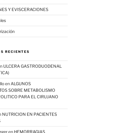
ES Y EVISCERACIONES
ales
rización
S RECIENTES
n
ULCERA GASTRODUODENAL
ICA)
llo
en
ALGUNOS
TOS SOBRE METABOLISMO
OLITICO PARA EL CIRUJANO
n
NUTRICION EN PACIENTES
S
rger
en
HEMORRAGIAS