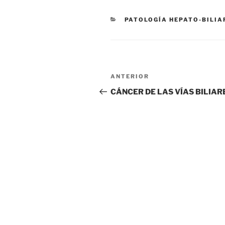
CATEGORÍAS
PATOLOGÍA HEPATO-BILIA
Navegación
Entrada
ANTERIOR
de
anterior:
CÁNCER DE LAS VÍAS BILIAR
entradas