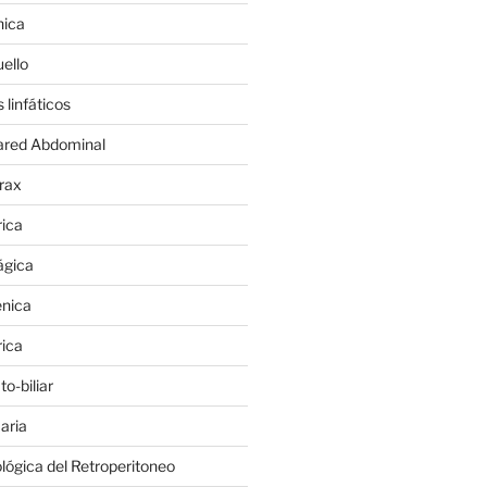
nica
ello
 linfáticos
ared Abdominal
órax
rica
ágica
énica
rica
o-biliar
aria
lógica del Retroperitoneo