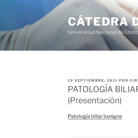
Saltar
al
CÁTEDRA D
contenido
Universidad Nacional de Córd
PUBLICADO
19 SEPTIEMBRE, 2011
POR
CIR
EL
PATOLOGÍA BILIA
(Presentación)
Patología biliar benigna