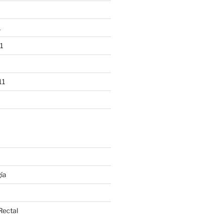
1
1
11
ía
Rectal