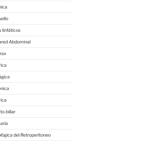
nica
ello
 linfáticos
ared Abdominal
órax
rica
ágica
énica
rica
o-biliar
aria
lógica del Retroperitoneo