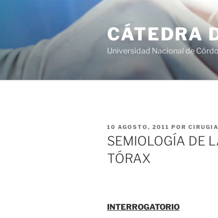
Saltar
al
CÁTEDRA D
contenido
Universidad Nacional de Córd
PUBLICADO
10 AGOSTO, 2011
POR
CIRUGI
EL
SEMIOLOGÍA DE 
TÓRAX
INTERROGATORIO