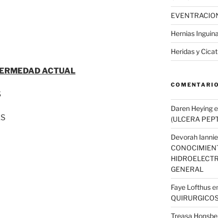
EVENTRACION
Hernias Inguin
Heridas y Cicat
FERMEDAD ACTUAL
COMENTARIO
S
Daren Heying
e
ES
(ULCERA PEPT
Devorah Iannie
CONOCIMIEN
HIDROELECTR
GENERAL
Faye Lofthus
e
QUIRURGICO
Treasa Honsbe