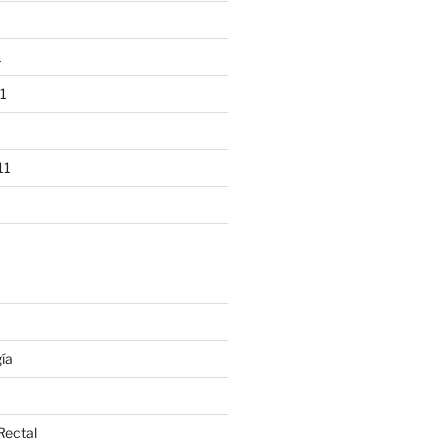
1
1
11
ía
Rectal