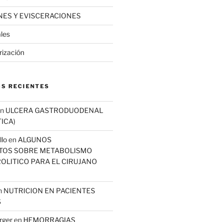
ES Y EVISCERACIONES
ales
rización
S RECIENTES
n
ULCERA GASTRODUODENAL
ICA)
llo
en
ALGUNOS
TOS SOBRE METABOLISMO
OLITICO PARA EL CIRUJANO
n
NUTRICION EN PACIENTES
S
rger
en
HEMORRAGIAS