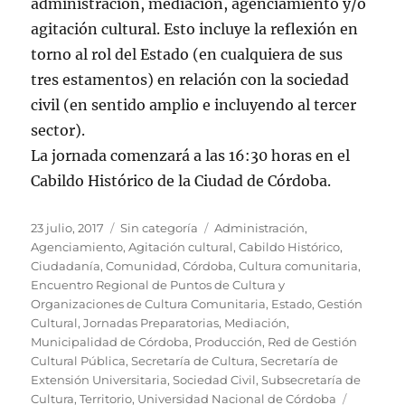
administración, mediación, agenciamiento y/o
agitación cultural. Esto incluye la reflexión en
torno al rol del Estado (en cualquiera de sus
tres estamentos) en relación con la sociedad
civil (en sentido amplio e incluyendo al tercer
sector).
La
jornada
comenzará a las 16:30 horas en el
Cabildo Histórico de la Ciudad de Córdoba.
Publicado
Categorías
Etiquetas
23 julio, 2017
Sin categoría
Administración
,
el
Agenciamiento
,
Agitación cultural
,
Cabildo Histórico
,
Ciudadanía
,
Comunidad
,
Córdoba
,
Cultura comunitaria
,
Encuentro Regional de Puntos de Cultura y
Organizaciones de Cultura Comunitaria
,
Estado
,
Gestión
Cultural
,
Jornadas Preparatorias
,
Mediación
,
Municipalidad de Córdoba
,
Producción
,
Red de Gestión
Cultural Pública
,
Secretaría de Cultura
,
Secretaría de
Extensión Universitaria
,
Sociedad Civil
,
Subsecretaría de
Cultura
,
Territorio
,
Universidad Nacional de Córdoba