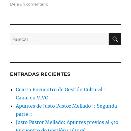
en
Deja un comentario
Invitación
a
la
4ta Jornada
Preparatoria
BU
Buscar
por:
ENTRADAS RECIENTES
Cuarto Encuentro de Gestión Cultural ::
Canal en VIVO
Apuntes de Justo Pastor Mellado :: Segunda
parte ::
Justo Pastor Mellado: Apuntes previos al 4to
Encuentro de Gestión Cultural