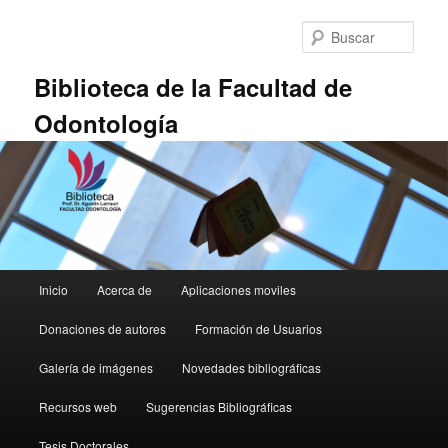
Ir
al
Busc
contenido
principal
Biblioteca de la Facultad de
Odontología
Menú
Inicio
Acerca de
Aplicaciones moviles
principal
Donaciones de autores
Formación de Usuarios
Galería de imágenes
Novedades bibliográficas
Recursos web
Sugerencias Bibliográficas
Tesis Doctorales