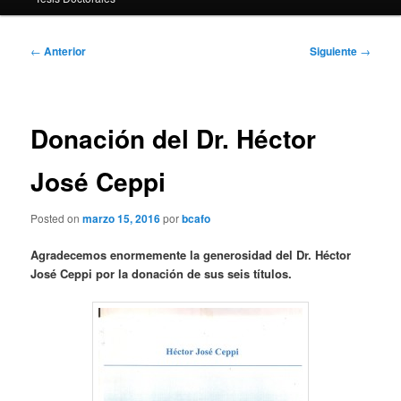
Navegación
←
Anterior
Siguiente
→
de
entradas
Donación del Dr. Héctor
José Ceppi
Posted on
marzo 15, 2016
por
bcafo
Agradecemos enormemente la generosidad del Dr. Héctor
José Ceppi por la donación de sus seis títulos.