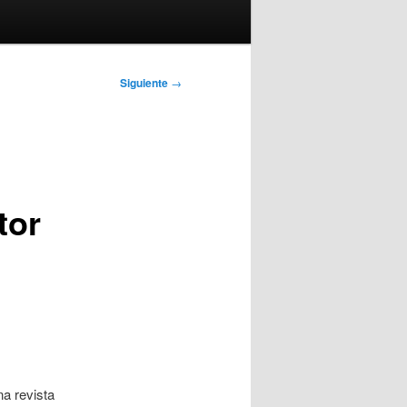
Siguiente
→
tor
na revista