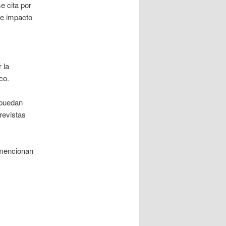
e cita por
de impacto
.
 la
co.
, puedan
revistas
 mencionan