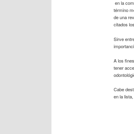
en la comu
término me
de una rev
citados lo
Sirve entr
importanci
A los fine
tener acce
odontológ
Cabe desta
en la lista