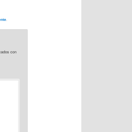
ente
.
cados con