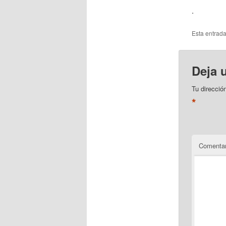
.
Esta entrad
Deja 
Tu direcció
*
Comentar