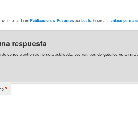
a fue publicada en
Publicaciones
,
Recursos
por
bcafo
. Guarda el
enlace perman
una respuesta
n de correo electrónico no será publicada.
Los campos obligatorios están mar
*
io