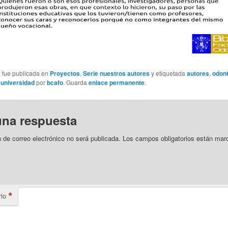
a fue publicada en
Proyectos
,
Serie nuestros autores
y etiquetada
autores
,
odont
,
universidad
por
bcafo
. Guarda
enlace permanente
.
una respuesta
n de correo electrónico no será publicada.
Los campos obligatorios están mar
*
io