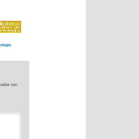
ologia
,
cados con