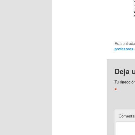
Esta entrad
profesores
Deja 
Tu direcció
*
Comentar