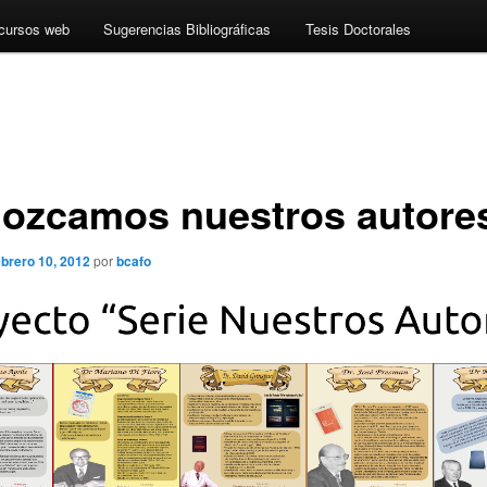
cursos web
Sugerencias Bibliográficas
Tesis Doctorales
ozcamos nuestros autore
ebrero 10, 2012
por
bcafo