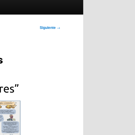
Siguiente
→
s