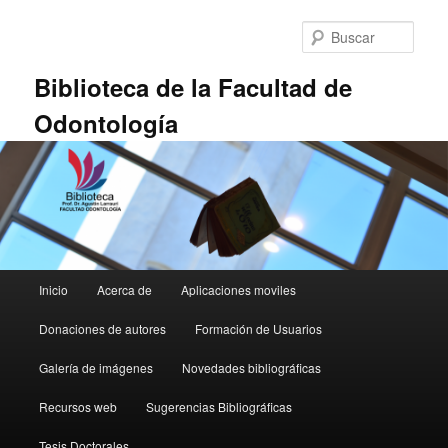
Ir
al
Busc
contenido
principal
Biblioteca de la Facultad de
Odontología
Menú
Inicio
Acerca de
Aplicaciones moviles
principal
Donaciones de autores
Formación de Usuarios
Galería de imágenes
Novedades bibliográficas
Recursos web
Sugerencias Bibliográficas
Tesis Doctorales