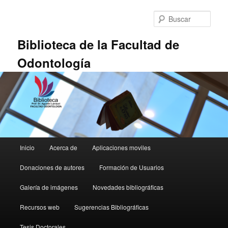
Ir
al
Busc
contenido
principal
Biblioteca de la Facultad de
Odontología
Menú
Inicio
Acerca de
Aplicaciones moviles
principal
Donaciones de autores
Formación de Usuarios
Galería de imágenes
Novedades bibliográficas
Recursos web
Sugerencias Bibliográficas
Tesis Doctorales