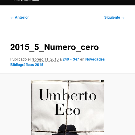
Navegador
← Anterior
Siguiente →
de
imágenes
2015_5_Numero_cero
Publicado el
febrero 11, 2016
a
240 × 347
en
Novedades
Bibliográficas 2015