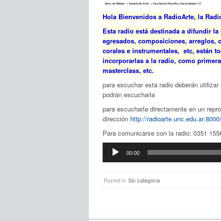
Hola Bienvenidos a RadioArte, la Radi
Esta radio está destinada a difundir 
egresados, composiciones, arreglos, o
corales e instrumentales, etc, están 
incorporarlas a la radio, como primer
masterclass, etc.
para escuchar esta radio deberán utilizar 
podrán escucharla
para escucharla directamente en un repr
dirección
http://radioarte.unc.edu.ar:8000
Para comunicarse con la radio: 0351 15
Reproductor
00:00
de
audio
Posted in
Sin categoría