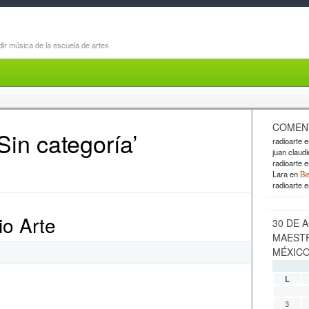
dir música de la escuela de artes
COMENT
‘Sin categoría’
radioarte
e
juan claudi
radioarte
e
Lara
en
Bi
radioarte
e
io Arte
30 DE 
MAESTR
MÉXIC
L
3