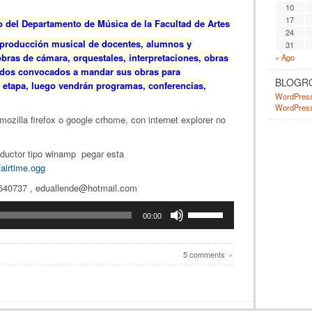
10
17
o del Departamento de Música de la Facultad de Artes
24
la producción musical de docentes, alumnos y
31
bras de cámara, orquestales, interpretaciones, obras
« Ago
todos convocados a mandar sus obras para
BLOGR
a etapa, luego vendrán programas, conferencias,
WordPres
WordPress
mozilla firefox o google crhome, con internet explorer no
oductor tipo winamp pegar esta
/airtime.ogg
5640737 , eduallende@hotmail.com
Utiliza
00:00
las
teclas
de
5 comments
»
flecha
arriba/abajo
para
aumentar