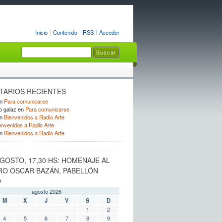
Inicio
Contenido
RSS
Acceder
ARIOS RECIENTES
n
Para comunicarse
o galaz
en
Para comunicarse
n
Bienvenidos a Radio Arte
envenidos a Radio Arte
n
Bienvenidos a Radio Arte
AGOSTO, 17,30 HS: HOMENAJE AL
O OSCAR BAZÁN, PABELLÓN
O
agosto 2026
M
X
J
V
S
D
1
2
4
5
6
7
8
9