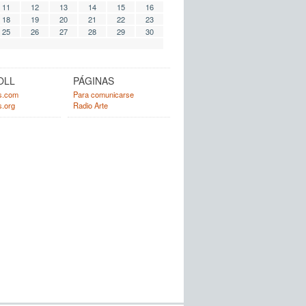
11
12
13
14
15
16
18
19
20
21
22
23
25
26
27
28
29
30
OLL
PÁGINAS
s.com
Para comunicarse
.org
Radio Arte