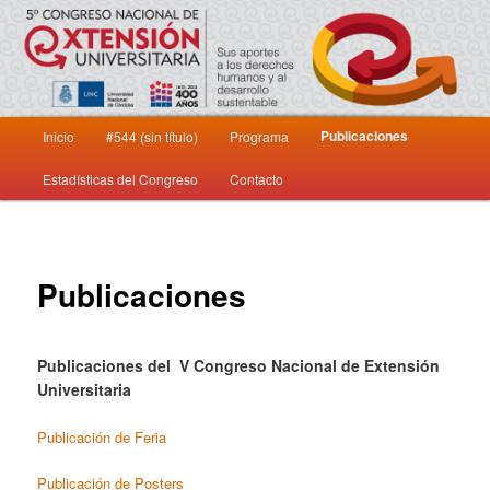
Sus aportes a los derechos humanos y al desarrollo sustentable
5º Congreso Nacional de Extensión
Menú principal
Universitaria
Publicaciones
Inicio
#544 (sin título)
Programa
Ir al contenido principal
Ir al contenido secundario
Estadísticas del Congreso
Contacto
Publicaciones
Publicaciones del V Congreso Nacional de Extensión
Universitaria
Publicación de Feria
Publicación de Posters